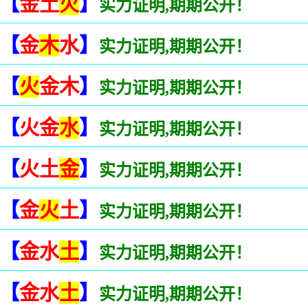
【
金土
火
】
实力证明,期期公开！
【
金
木
水
】
实力证明,期期公开！
【
火
金木
】
实力证明,期期公开！
【
火金
水
】
实力证明,期期公开！
【
火土
金
】
实力证明,期期公开！
【
金
火
土
】
实力证明,期期公开！
【
金水
土
】
实力证明,期期公开！
【
金水
土
】
实力证明,期期公开！