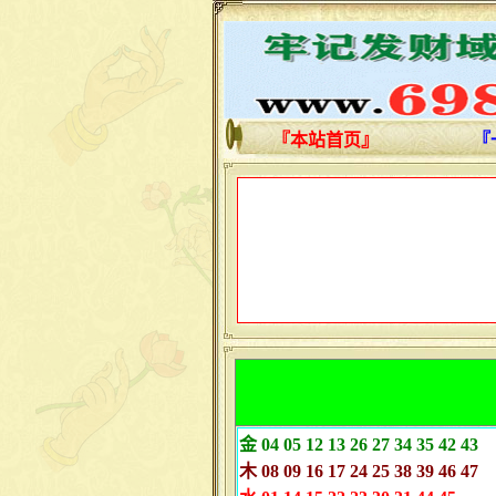
『本站首页』
『
金 04 05 12 13 26 27 34 35 42 43
木 08 09 16 17 24 25 38 39 46 47