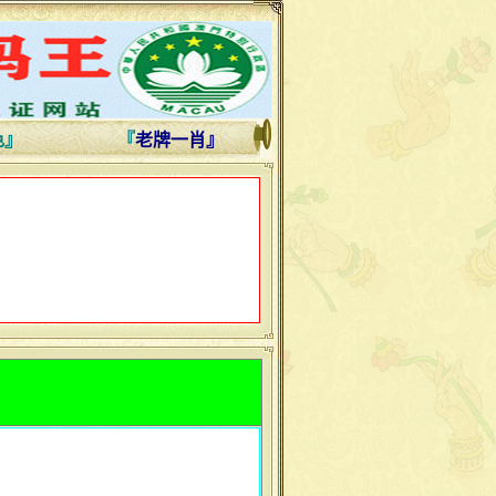
色』
『
老牌一肖』