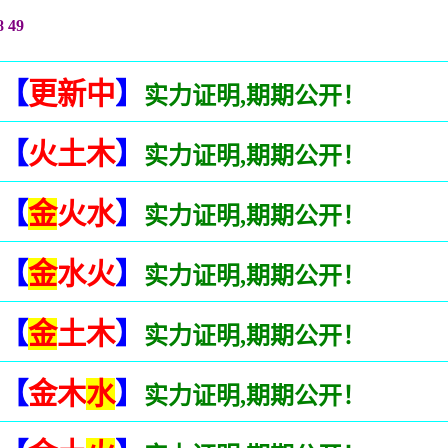
8 49
【
更新中
】
实力证明,期期公开！
【
火土木
】
实力证明,期期公开！
【
金
火水
】
实力证明,期期公开！
【
金
水火
】
实力证明,期期公开！
【
金
土木
】
实力证明,期期公开！
【
金木
水
】
实力证明,期期公开！