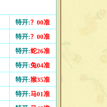
特开:
？00准
特开:
？00准
特开:
蛇26准
特开:
兔04准
特开:
猴35准
特开:
马01准