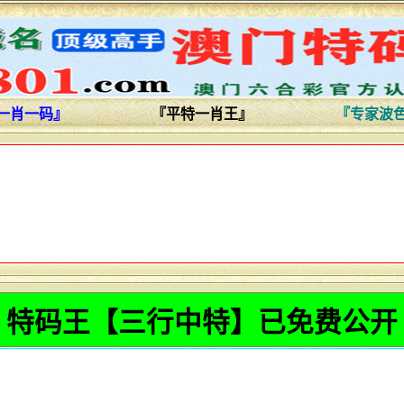
一肖一码』
『平特一肖王』
『专家波
特码王【三行中特】已免费公开