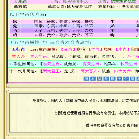
免責聲明：國內人士請遵照中華人民共和國相關法律，切勿慘與
浏覽者或使用者須自行承擔有關責任，本網站恕不
香港賽馬會獎券有限公司官方網 www.6