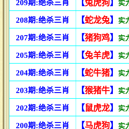
【
兔虎狗
】
209期:绝杀三肖
实
【
蛇龙兔
】
208期:绝杀三肖
实
【
猪狗鸡
】
207期:绝杀三肖
实
【
兔羊虎
】
205期:绝杀三肖
实
【
蛇牛猪
】
204期:绝杀三肖
实
【
猴猪牛
】
203期:绝杀三肖
实
【
鼠虎龙
】
202期:绝杀三肖
实
【
马虎狗
】
200期:绝杀三肖
实