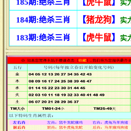
【
虎牛鼠
】
185期:绝杀三肖
实
【
猪龙狗
】
184期:绝杀三肖
实
【
虎牛鼠
】
183期:绝杀三肖
实