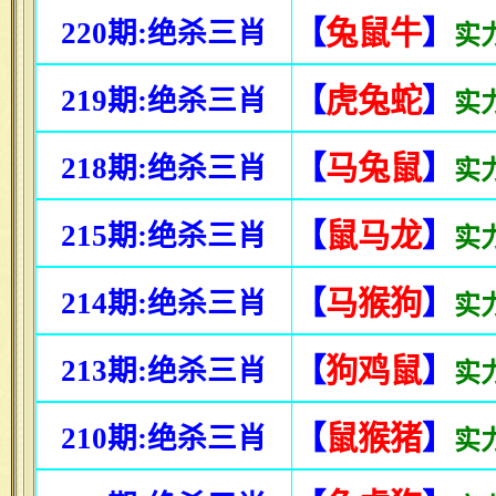
【
兔鼠牛
】
220期:绝杀三肖
实
【
虎兔蛇
】
219期:绝杀三肖
实
【
马兔鼠
】
218期:绝杀三肖
实
【
鼠马龙
】
215期:绝杀三肖
实
【
马猴狗
】
214期:绝杀三肖
实
【
狗鸡鼠
】
213期:绝杀三肖
实
【
鼠猴猪
】
210期:绝杀三肖
实