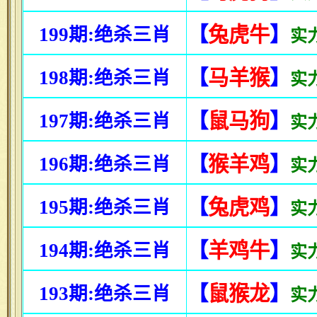
【
兔虎牛
】
199期:绝杀三肖
实
【
马羊猴
】
198期:绝杀三肖
实
【
鼠马狗
】
197期:绝杀三肖
实
【
猴羊鸡
】
196期:绝杀三肖
实
【
兔虎鸡
】
195期:绝杀三肖
实
【
羊鸡牛
】
194期:绝杀三肖
实
【
鼠猴龙
】
193期:绝杀三肖
实